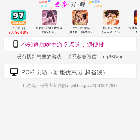
逆转时空/0.1折斗罗
三十六计/策略
神仙道3/卡牌
深渊契
97手游app
（人多,和谐）
（满V打金）
（0.1折三国谋战）
（天天送648）
（0.
不知道玩啥手游？点这，随便挑
没有找到想要的游戏，联系客服微信：mg868mg
PC端页游（新服优惠券,超省钱）
玩游戏,不做冤大头!微信:mg868mg,QQ群:812647047