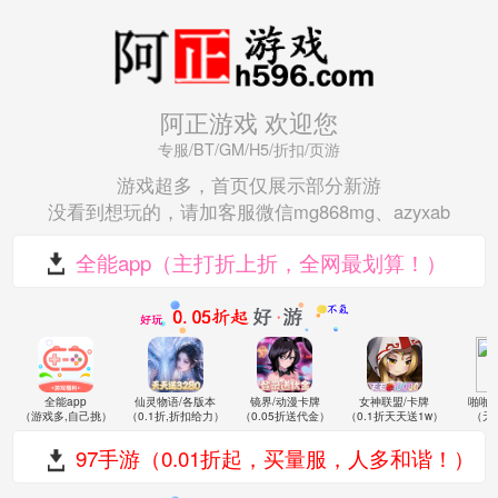
阿正游戏 欢迎您
专服/BT/GM/H5/折扣/页游
游戏超多，首页仅展示部分新游
没看到想玩的，请加客服微信mg868mg、azyxab
全能app（主打折上折，全网最划算！）
全能app
仙灵物语/各版本
镜界/动漫卡牌
女神联盟/卡牌
啪啪
（游戏多,自己挑）
（0.1折,折扣给力）
（0.05折送代金）
（0.1折天天送1w）
（天
97手游（0.01折起，买量服，人多和谐！）