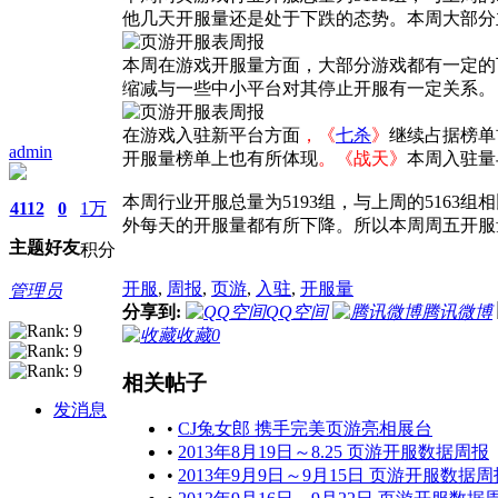
他几天开服量还是处于下跌的态势。本周大部分
本周在游戏开服量方面，大部分游戏都有一定的
缩减与一些中小平台对其停止开服有一定关系。
在游戏入驻新平台方面
，《
七杀
》
继续占据榜单
admin
开服量榜单上也有所体现
。《战天》
本周入驻量
本周行业开服总量为5193组，与上周的516
4112
0
1万
外每天的开服量都有所下降。所以本周周五开服
主题
好友
积分
开服
,
周报
,
页游
,
入驻
,
开服量
管理员
分享到:
QQ空间
腾讯微博
收藏
0
相关帖子
发消息
•
CJ兔女郎 携手完美页游亮相展台
•
2013年8月19日～8.25 页游开服数据周报
•
2013年9月9日～9月15日 页游开服数据周