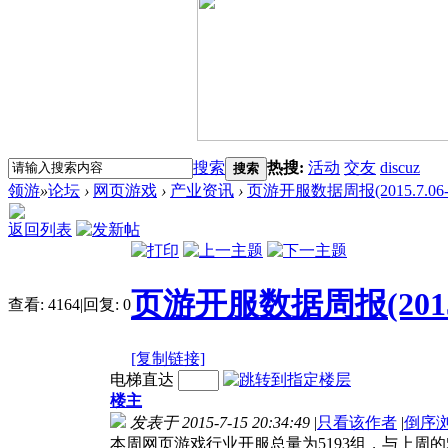
搜索
热搜:
活动
交友
discuz
搜索
领游
»
论坛
›
网页游戏
›
产业资讯
›
页游开服数据周报(2015.7.06-7
返回列表
页游开服数据周报(2015.7.
查看:
4164
|
回复:
0
[复制链接]
电梯直达
楼主
发表于 2015-7-15 20:34:49
|
只看该作者
|
倒序
本周网页游戏行业开服总量为5193组，与上周的