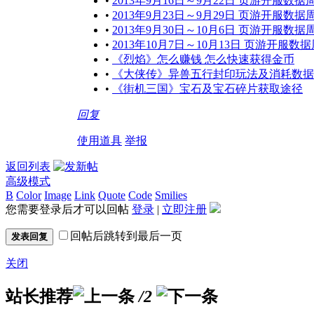
•
2013年9月16日～9月22日 页游开服数据
•
2013年9月23日～9月29日 页游开服数据
•
2013年9月30日～10月6日 页游开服数据
•
2013年10月7日～10月13日 页游开服数
•
《烈焰》怎么赚钱 怎么快速获得金币
•
《大侠传》异兽五行封印玩法及消耗数据
•
《街机三国》宝石及宝石碎片获取途径
回复
使用道具
举报
返回列表
高级模式
B
Color
Image
Link
Quote
Code
Smilies
您需要登录后才可以回帖
登录
|
立即注册
回帖后跳转到最后一页
发表回复
关闭
站长推荐
/2