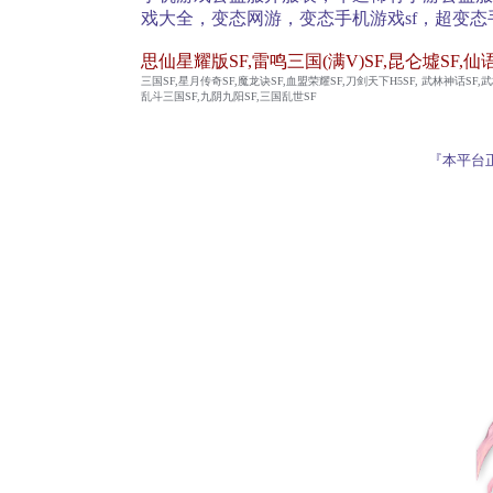
戏大全，变态网游，变态手机游戏sf，超变态
思仙星耀版SF,雷鸣三国(满V)SF,昆仑墟SF,仙
三国SF,星月传奇SF,魔龙诀SF,血盟荣耀SF,刀剑天下H5SF, 武林神话SF,
乱斗三国SF,九阴九阳SF,三国乱世SF
『本平台