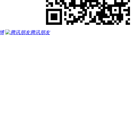
博
腾讯朋友