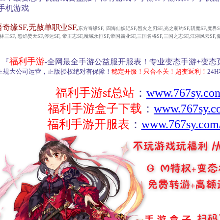
手机游戏
语奇缘SF,无赦单职业SF,
东方奇缘SF, 四海仙妖记SF,烈火之刃SF,光之萌约SF,斩魔SF,魔界
武林三SF, 怒焰焚天SF,停运SF, 帝王志SF,魔域永恒SF,帝国霸业SF,三国名将SF,三国之志SF,江湖风云SF
福利手游
『
-全网最全手游公益服开服表！专业变态手游+变态页
正规大公司运营，正版授权绝对有保障！
稳定开服！只合不关！超变返利！
24
福利手游sf总站
：
www.767sy.co
福利手游盒子下载
：
www.767sy.c
福利手游开服表
：
www.767sy.com