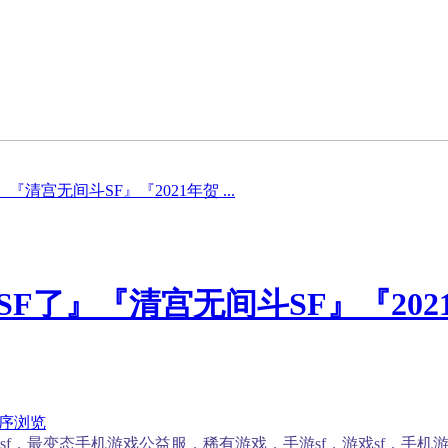
清宫无间斗SF』『2021年贺 ...
F了』『清宫无间斗SF』『202
序浏览
，最变态手机游戏公益服，稀有游戏，手游sf，游戏sf，手机游戏