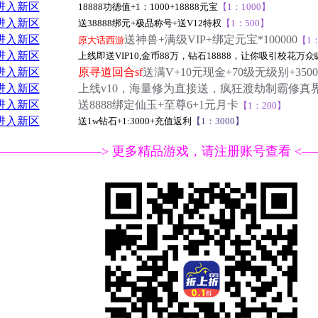
进入新区
18888功德值+1：1000+18888元宝
【1：1000】
进入新区
送38888绑元+极品称号+送V12特权
【1：500】
进入新区
送神兽+满级VIP+绑定元宝*100000
原大话西游
【1：
进入新区
上线即送VIP10,金币88万，钻石18888，让你吸引校花万众
进入新区
原寻道回合sf
送满V+10元现金+70级无级别+350
进入新区
上线v10，海量修为直接送，疯狂渡劫制霸修真
进入新区
送8888绑定仙玉+至尊6+1元月卡
【1：200】
进入新区
送1w钻石+1:3000+充值返利
【1：3000】
————————> 更多精品游戏，请注册账号查看 <