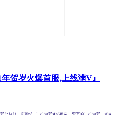
1年贺岁火爆首服,上线满V』
公益服，页游sf，手机游戏sf发布网，变态的手机游戏，sf游