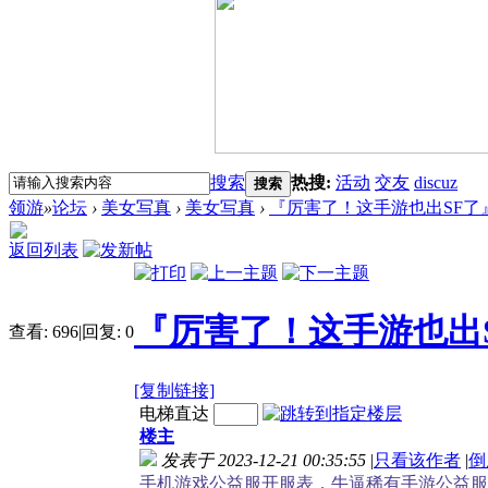
搜索
热搜:
活动
交友
discuz
搜索
领游
»
论坛
›
美女写真
›
美女写真
›
『厉害了！这手游也出SF了』『
返回列表
『厉害了！这手游也出S
查看:
696
|
回复:
0
[复制链接]
电梯直达
楼主
发表于 2023-12-21 00:35:55
|
只看该作者
|
倒
手机游戏公益服开服表，牛逼稀有手游公益服sf