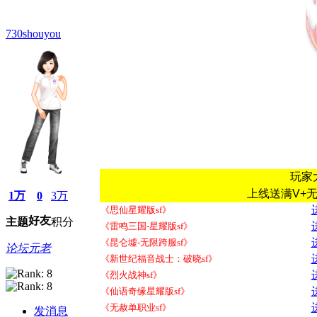
730shouyou
玩家
上线送满V+
1万
0
3万
《思仙星耀版sf》
好友
主题
积分
《雷鸣三国-星耀版sf》
《昆仑墟-无限跨服sf》
论坛元老
《新世纪福音战士：破晓sf》
《烈火战神sf》
《仙语奇缘星耀版sf》
《无赦单职业sf》
发消息