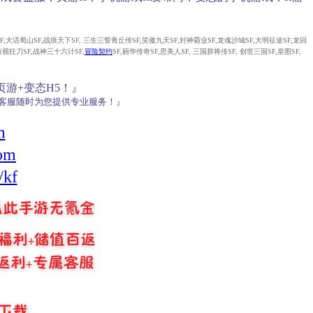
SF,大话蜀山SF,战痕天下SF, 三生三誓青丘传SF,笑傲九天SF,封神霸业SF,龙魂沙城SF,大明征途SF,龙回
,傲视狂刀SF,战神三十六计SF,
冒险契约
SF,丽华传奇SF,思美人SF, 三国群将传SF, 创世三国SF,皇图SF,
游+变态H5！』
H客服随时为您提供专业服务！』
m
om
/kf