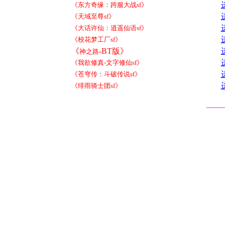
《东方奇缘：跨服大战sf》
《天域至尊sf》
《大话许仙：逍遥仙语sf》
《校花梦工厂sf》
《
-BT版》
神之路
《我欲修真-文字修仙sf》
《苍穹传：斗破传说sf》
《绯雨骑士团sf》
——