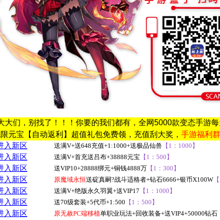
大大们，别找了！！！你要的我们都有，全网5000款变态手游
无限元宝
【自动返利】超值礼包免费领，充值刮大奖，
手游福利
进入新区
送满V+送648充值+1:1000+送极品仙兽
【1：1000】
进入新区
送满V+首充送吕布+38888元宝
【1：500】
进入新区
送VIP10+28888绑元+铜钱4888万
【1：300】
进入新区
原魔域永恒
送碇真嗣?战斗适格者+钻石6666+银币X100W
【
进入新区
送满V+绝版永久羽翼+送VIP17
【1：1000】
进入新区
送70级套装+5代币+1:500
【1：500】
进入新区
原无赦PC端移植
单职业玩法+回收装备+送VIP4+50000钻石