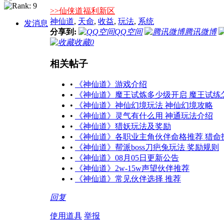
>>仙侠道福利新区
神仙道
,
天命
,
收益
,
玩法
,
系统
发消息
分享到:
QQ空间
腾讯微博
收藏
0
相关帖子
•
《神仙道》游戏介绍
•
《神仙道》魔王试炼多少级开启 魔王试练
•
《神仙道》神仙幻境玩法 神仙幻境攻略
•
《神仙道》灵气有什么用 神通玩法介绍
•
《神仙道》猎妖玩法及奖励
•
《神仙道》各职业主角伙伴命格推荐 猎命
•
《神仙道》帮派boss刀疤兔玩法 奖励规则
•
《神仙道》08月05日更新公告
•
《神仙道》2w-15w声望伙伴推荐
•
《神仙道》常见伙伴选择 推荐
回复
使用道具
举报