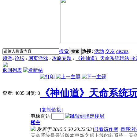
搜索
热搜:
活动
交友
discuz
搜索
领游
»
论坛
›
网页游戏
›
攻略专题
›
《神仙道》天命系统玩法 收
返回列表
《神仙道》天命系统玩
查看:
4035
|
回复:
0
[复制链接]
电梯直达
楼主
发表于 2015-5-30 20:22:33
|
只看该作者
|
倒序浏
天命系统是最近版本更新之后上线的新系统，天