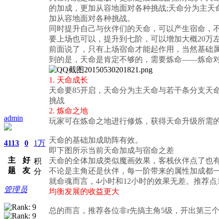
的加成，更加从容地面对各种挑战;天命分为主
加从容地面对各种挑战。
同时提升自己与伙伴们的天命，可以产生宿命，
要上场也可以，提升到七阶，可以增加大概20万
前面说了，只有上场宿命才能起作用，当然基础
到的是，天命是肯定不够的，需要炼命——炼命对
1. 天命成长
天命要85开启，天命分为主天命与若干条分支天
挑战
2. 炼命之地
admin
玩家可在炼命之地进行修炼，获得天命升级所需
天命的基础加成助阵有效。
4113
0
1万
即下图所示当前天命加成与宿命之差
主
好
天命的全体加成类似魔画效果，客栈伙伴点了也
积
题
友
不论是主角还是伙伴，每一阶带来的属性加成都一
分
就命魂而言，4小时和12小时的效果无差。推荐点
管理员
均衡发展的收益更大
总的而言，推荐各位非r先搞主角5级，开出第三个