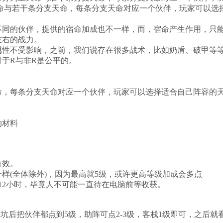
天命与若干条分支天命，每条分支天命对应一个伙伴，玩家可以选
不同的伙伴，提供的宿命加成也不一样，而，宿命产生作用，只
左右的战力。
属性不受影响，之前，我们说存在很多战术，比如奶盾、破甲等
于R与非R是公平的。
命，每条分支天命对应一个伙伴，玩家可以选择适合自己阵容的
的材料
有效。
样(全体除外)，因为最高就5级，或许更高等级加成会多点
12小时，毕竟人不可能一直待在电脑前等收获。
坑后把伙伴都点到5级，助阵可点2-3级，客栈1级即可，之后就