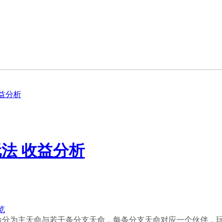
益分析
法 收益分析
览
命分为主天命与若干条分支天命，每条分支天命对应一个伙伴，