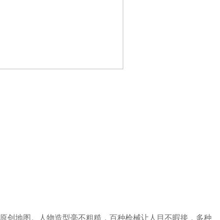
新原创地图。人物造型毫不粗糙，百种枪械让人目不暇接，多种