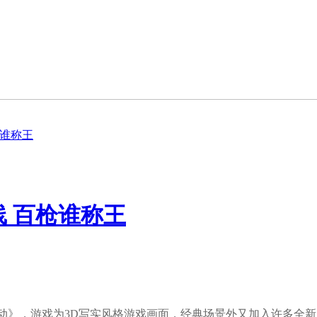
枪谁称王
线 百枪谁称王
行动》，游戏为3D写实风格游戏画面，经典场景外又加入许多全