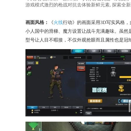
游戏模式激烈的枪战对抗去体验新鲜元素, 探索全
画面风格：
《
火线
行动》的画面采用3D写实风格
小人国中的滑梯、魔方设置让战斗充满趣味。虽然
型号让人目不暇接，不仅外观抢眼而且属性也是冠