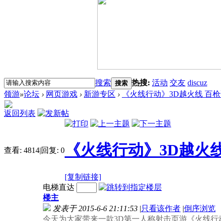
搜索
热搜:
活动
交友
discuz
搜索
领游
»
论坛
›
网页游戏
›
新游专区
›
《火线行动》3D越火线 百
返回列表
《火线行动》3D越火
查看:
4814
|
回复:
0
[复制链接]
电梯直达
楼主
发表于 2015-6-6 21:11:53
|
只看该作者
|
倒序浏览
今天为大家带来一款3D第一人称射击页游《火线