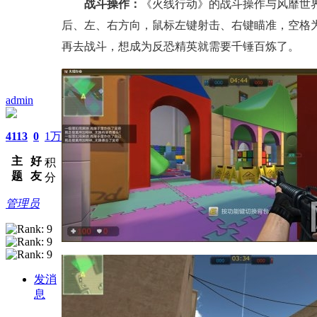
战斗操作：
《火线行动》的战斗操作与风靡世界
后、左、右方向，鼠标左键射击、右键瞄准，空格为
再去战斗，想成为反恐精英就需要千锤百炼了。
admin
4113
0
1万
主
好
积
题
友
分
管理员
发消
息