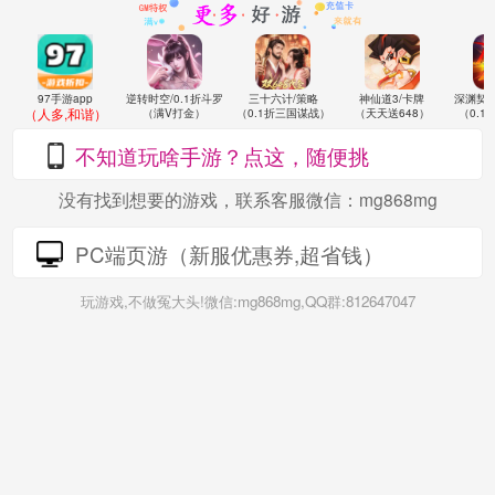
逆转时空/0.1折斗罗
三十六计/策略
神仙道3/卡牌
深渊契
97手游app
（人多,和谐）
（满V打金）
（0.1折三国谋战）
（天天送648）
（0.
不知道玩啥手游？点这，随便挑
没有找到想要的游戏，联系客服微信：mg868mg
PC端页游（新服优惠券,超省钱）
玩游戏,不做冤大头!微信:mg868mg,QQ群:812647047