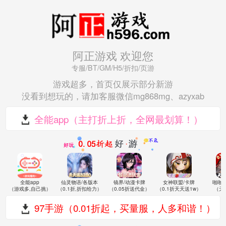
阿正游戏 欢迎您
专服/BT/GM/H5/折扣/页游
游戏超多，首页仅展示部分新游
没看到想玩的，请加客服微信mg868mg、azyxab
全能app（主打折上折，全网最划算！）
全能app
仙灵物语/各版本
镜界/动漫卡牌
女神联盟/卡牌
啪啪
（游戏多,自己挑）
（0.1折,折扣给力）
（0.05折送代金）
（0.1折天天送1w）
（天
97手游（0.01折起，买量服，人多和谐！）