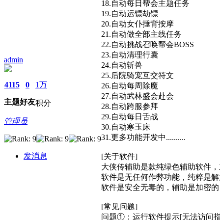
18.自动每日帮会主题任务
19.自动运镖劫镖
20.自动女仆捶背按摩
21.自动做全部主线任务
22.自动挑战召唤帮会BOSS
23.自动清理行囊
admin
24.自动斩兽
25.后院骑宠互交符文
4115
0
1万
26.自动每周除魔
27.自动武林盛会赴会
主题
好友
积分
28.自动跨服参拜
29.自动每日舌战
管理员
30.自动寒玉床
31.更多功能开发中..........
发消息
[关于软件]
大侠传辅助是款纯绿色辅助软件，
软件是无任何作弊功能，纯粹是解
软件是安全无毒的，辅助是加密的
[常见问题]
问题①：运行软件提示[无法访问