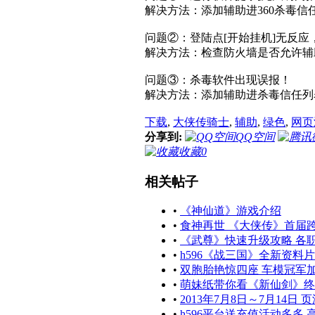
解决方法：添加辅助进360杀毒信任
问题②：登陆点[开始挂机]无反应
解决方法：检查防火墙是否允许辅
问题③：杀毒软件出现误报！
解决方法：添加辅助进杀毒信任列
下载
,
大侠传骑士
,
辅助
,
绿色
,
网页
分享到:
QQ空间
收藏
0
相关帖子
•
《神仙道》游戏介绍
•
食神再世 《大侠传》首届
•
《武尊》快速升级攻略 各
•
h596《战三国》全新资料片
•
双胞胎艳惊四座 车模冠军
•
萌妹纸带你看《新仙剑》终
•
2013年7月8日～7月14日
•
h596平台送充值活动多多