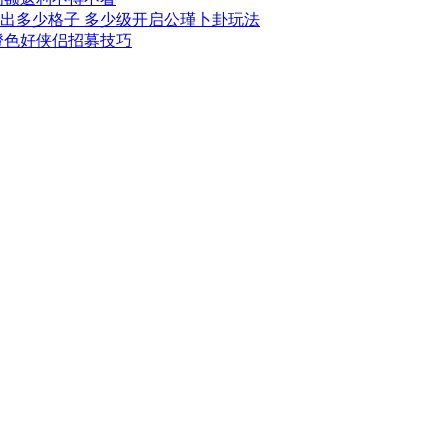
出多少格子 多少级开启公瑾卜卦玩法
橙色好侠侣招募技巧