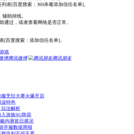
列表[百度搜索：360杀毒添加信任名单]。
，辅助掉线。
助通过，或者查看网络是否正常。
表[百度搜索：添加信任名单]。
游戏
腾讯微博
腾讯朋友
跨服烹饪大赛火爆开启
职业特色
 玩法解析
加入游族SG阵容
极内测首日盛况
 页游开服数据周报
 高额返利不得不看