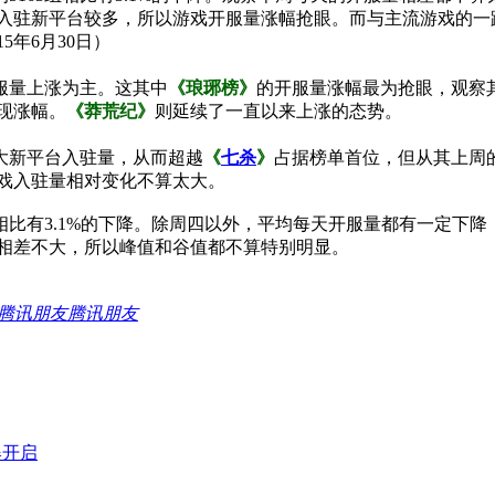
入驻新平台较多，所以游戏开服量涨幅抢眼。而与主流游戏的一
5年6月30日）
量上涨为主。这其中
《琅琊榜》
的开服量涨幅最为抢眼，观察
现涨幅。
《莽荒纪》
则延续了一直以来上涨的态势。
新平台入驻量，从而超越
《
七杀
》
占据榜单首位，但从其上周
戏入驻量相对变化不算太大。
组相比有3.1%的下降。除周四以外，平均每天开服量都有一定
相差不大，所以峰值和谷值都不算特别明显。
腾讯朋友
爆开启