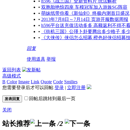
•
h596《战三国》全新资料片 玩法解析
•
双胞胎艳惊四座 车模冠军加入游族SG阵容
•
萌妹纸带你看《新仙剑》终极内测首日盛况
•
2013年7月8日～7月14日 页游开服数据周报
•
h596平台送充值活动多多 高额返利不得不
•
《街机三国》公瑾卜卦要腾出多少格子 多
•
《大侠传》侠侣怎么招募 橙色好侠侣招募
回复
使用道具
举报
返回列表
高级模式
B
Color
Image
Link
Quote
Code
Smilies
您需要登录后才可以回帖
登录
|
立即注册
回帖后跳转到最后一页
发表回复
关闭
站长推荐
/2