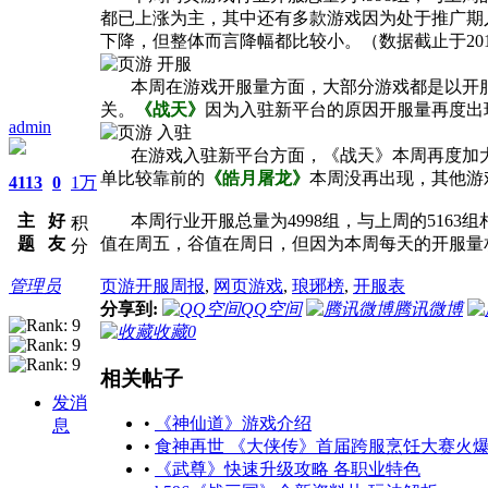
都已上涨为主，其中还有多款游戏因为处于推广期
下降，但整体而言降幅都比较小。（数据截止于201
本周在游戏开服量方面，大部分游戏都是以开服
关。
《战天》
因为入驻新平台的原因开服量再度出
admin
在游戏入驻新平台方面，《战天》本周再度加大
单比较靠前的
《皓月屠龙》
本周没再出现，其他游
4113
0
1万
主
好
本周行业开服总量为4998组，与上周的5163
积
题
友
值在周五，谷值在周日，但因为本周每天的开服量
分
管理员
页游开服周报
,
网页游戏
,
琅琊榜
,
开服表
分享到:
QQ空间
腾讯微博
收藏
0
相关帖子
发消
•
《神仙道》游戏介绍
息
•
食神再世 《大侠传》首届跨服烹饪大赛火
•
《武尊》快速升级攻略 各职业特色