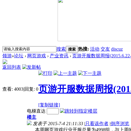
搜索
热搜:
活动
交友
discuz
搜索
领游
»
论坛
›
网页游戏
›
产业资讯
›
页游开服数据周报(2015.6.22-6
返回列表
页游开服数据周报(2015.6.
查看:
4003
|
回复:
0
[复制链接]
电梯直达
楼主
发表于 2015-7-4 21:11:33
|
只看该作者
|
倒序浏览
本周网页游戏行业开服总量为4998组，与上周的