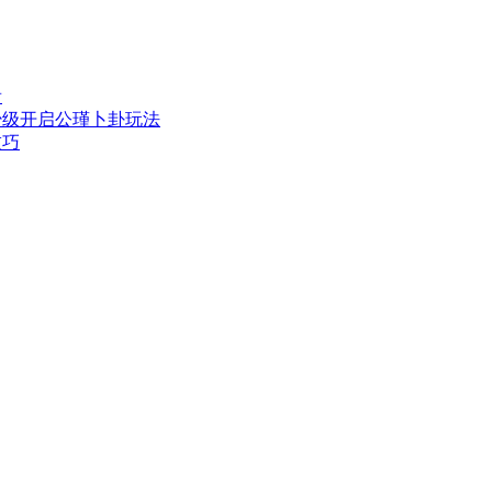
看
少级开启公瑾卜卦玩法
技巧