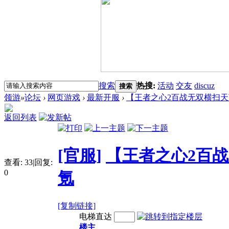
搜索
热搜:
活动
交友
discuz
搜索
领游
»
论坛
›
网页游戏
›
最新开服
›
【王者之心2百战无双横扫天下月
返回列表
[官服]
【王者之心2百战
查看:
33
|
回复:
0
氪
[复制链接]
电梯直达
楼主