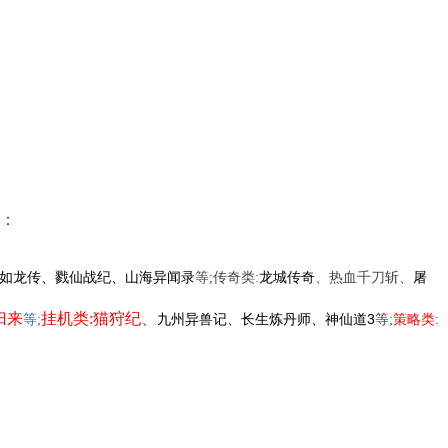
：
龙城传奇
屠
如龙传、戮仙战纪、山海异闻录
等;传奇类:
、热血千刀斩、
归来
挂机类:猫狩纪
、
九州异兽记、长生炼丹师、神仙道3
策略类:
等;
等;