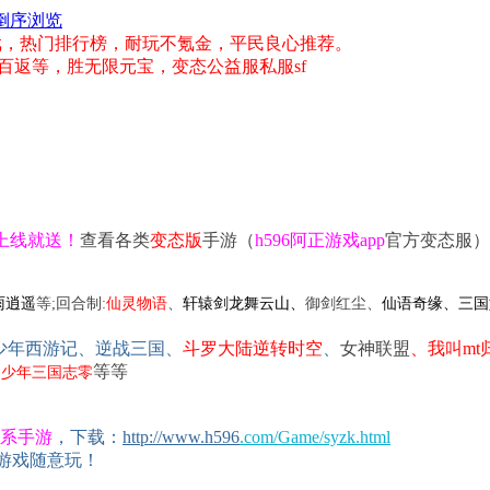
倒序浏览
5游戏，热门排行榜，耐玩不氪金，平民良心推荐。
百返等，胜无限元宝，变态公益服私服sf
宝上线就送！
查看各类
变态版
手游（
h596阿正游戏app
官方变态服）
仙灵物语
、
轩辕剑龙舞云山、
御剑红尘
雨逍遥
等;回合制:
、
仙语奇缘、三国
少年西游记
、逆战三国、
斗罗大陆逆转时空
、
女神联盟
、我叫mt
等等
、少年三国志零
全系手游
，下载：
http://www.
h596
.com/Game/syzk.html
游戏随意玩！