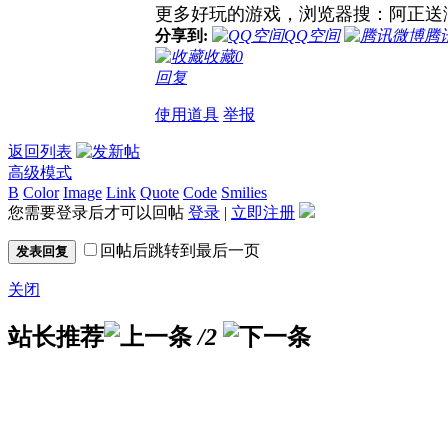
更多好玩的游戏，浏览器搜：阿正送
分享到:
QQ空间
腾
收藏
0
回复
使用道具
举报
返回列表
高级模式
B
Color
Image
Link
Quote
Code
Smilies
您需要登录后才可以回帖
登录
|
立即注册
回帖后跳转到最后一页
发表回复
关闭
站长推荐
/2