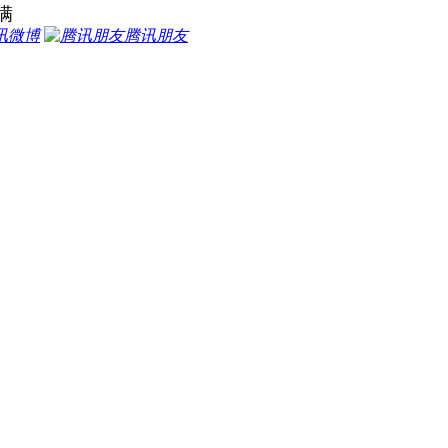
满
讯微博
腾讯朋友