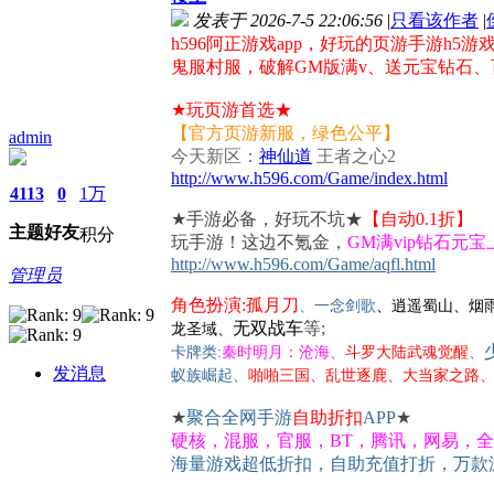
发表于 2026-7-5 22:06:56
|
只看该作者
|
h596阿正游戏app，好玩的页游手游h
鬼服村服，破解GM版满v、送元宝钻石、
★玩页游首选★
【官方页游新服，绿色公平】
admin
今天新区：
神仙道
王者之心2
http://www.h596.com/Game/index.html
4113
0
1万
★手游必备，好玩不坑★
【自动0.1折】
主题
好友
积分
玩手游！这边不氪金，
GM满vip钻石元
http://www.
h596
.com/Game/aqfl.html
管理员
角色扮演:
孤月刀
、一念剑歌
、逍遥蜀山、烟
无双战车
等;
龙圣域、
卡牌类:
秦时明月：沧海
、
斗罗大陆武魂觉醒
、
发消息
啪啪三国、乱世逐鹿、大当家之路
蚁族崛起、
★
聚合全网手游
自助折扣
APP
★
硬核，混服，官服，BT，腾讯，网易，
海量游戏超低折扣，自助充值打折，万款