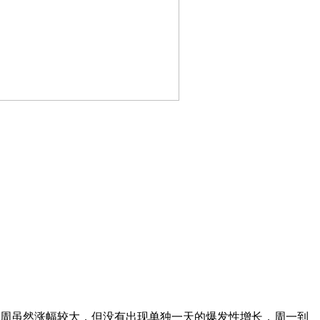
。本周虽然涨幅较大，但没有出现单独一天的爆发性增长，周一到