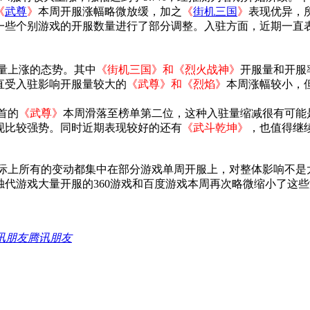
《
武尊
》
本周开服涨幅略微放缓，加之
《
街机三国
》
表现优异，
一些个别游戏的开服数量进行了部分调整。入驻方面，近期一直
量上涨的态势。其中
《街机三国》和《烈火战神》
开服量和开服
直受入驻影响开服量较大的
《武尊》和《烈焰》
本周涨幅较小，
首的
《武尊》
本周滑落至榜单第二位，这种入驻量缩减很有可能
现比较强势。同时近期表现较好的还有
《武斗乾坤》
，也值得继
上所有的变动都集中在部分游戏单周开服上，对整体影响不是太大
代游戏大量开服的360游戏和百度游戏本周再次略微缩小了这
腾讯朋友