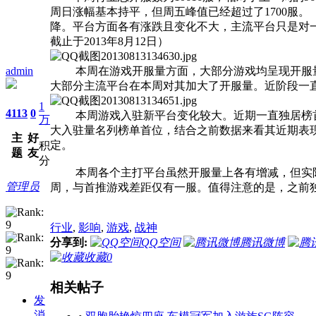
周日涨幅基本持平，但周五峰值已经超过了1700服。
降。平台方面各有涨跌且变化不大，主流平台只是对
截止于2013年8月12日）
admin
本周在游戏开服量方面，大部分游戏均呈现开服
大部分主流平台在本周对其加大了开服量。近阶段一
1
4113
0
本周游戏入驻新平台变化较大。近期一直独居榜
万
大入驻量名列榜单首位，结合之前数据来看其近期表
主
好
定。
积
题
友
分
本周各个主打平台虽然开服量上各有增减，但实际
管理员
周，与首推游戏差距仅有一服。值得注意的是，之前独
行业
,
影响
,
游戏
,
战神
分享到:
QQ空间
腾讯微博
收藏
0
相关帖子
发
消