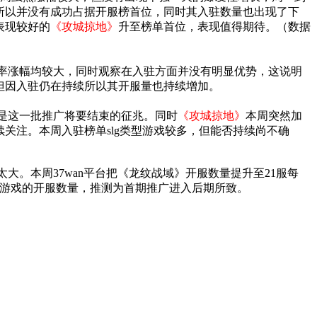
所以并没有成功占据开服榜首位，同时其入驻数量也出现了下
表现较好的
《攻城掠地》
升至榜单首位，表现值得期待。（数据
率涨幅均较大，同时观察在入驻方面并没有明显优势，这说明
但因入驻仍在持续所以其开服量也持续增加。
是这一批推广将要结束的征兆。同时
《攻城掠地》
本周突然加
续关注。本周入驻榜单slg类型游戏较多，但能否持续尚不确
。本周37wan平台把《龙纹战域》开服数量提升至21服每
些游戏的开服数量，推测为首期推广进入后期所致。